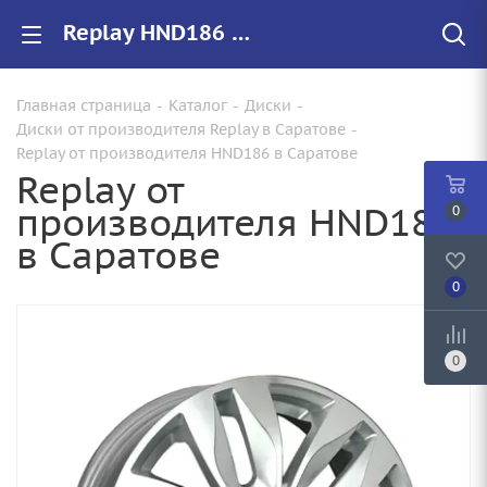
Replay HND186 купить в Саратове, низкие цены на автомобильные диски
Главная страница
-
Каталог
-
Диски
-
Диски от производителя Replay в Саратове
-
Replay от производителя HND186 в Саратове
Replay от
производителя HND186
0
в Саратове
0
0