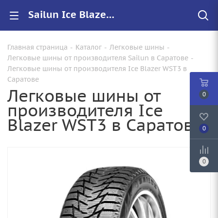
Sailun Ice Blazer WST3 купить в Саратове, цены на резину Ice Blazer WST3 для авто
Главная страница
-
Каталог
-
Легковые шины
-
Легковые шины от производителя Sailun в Саратове
-
Легковые шины от производителя Ice Blazer WST3 в
Саратове
Легковые шины от
0
производителя Ice
Blazer WST3 в Саратове
0
0