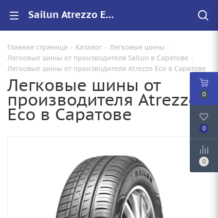
Sailun Atrezzo Eco купить в Саратове, цены на резину Atrezzo Eco для авто
Главная страница
-
Каталог
-
Легковые шины
-
Легковые шины от производителя Sailun в Саратове
-
Легковые шины от производителя Atrezzo Eco в Саратове
Легковые шины от
производителя Atrezzo
0
Eco в Саратове
0
0