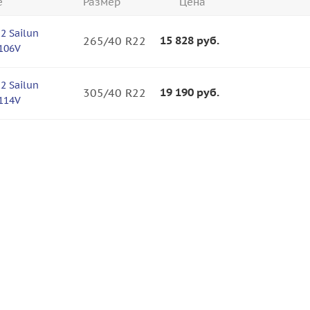
е
Размер
Цена
2 Sailun
15 828
руб.
265/40 R22
 106V
2 Sailun
19 190
руб.
305/40 R22
 114V