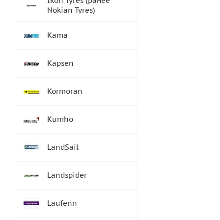
Ikon Tyres (ранее
Nokian Tyres)
Kama
Kapsen
Kormoran
Kumho
LandSail
Landspider
Laufenn