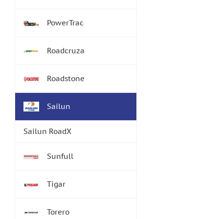
PowerTrac
Roadcruza
Roadstone
Sailun
Sailun RoadX
Sunfull
Tigar
Torero