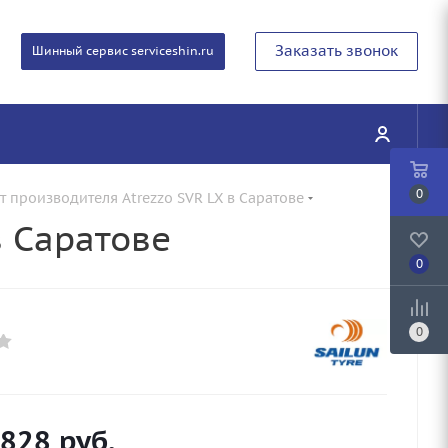
Заказать звонок
Шинный сервис serviceshin.ru
0
 производителя Atrezzo SVR LX в Саратове
в Саратове
0
0
 828
руб.