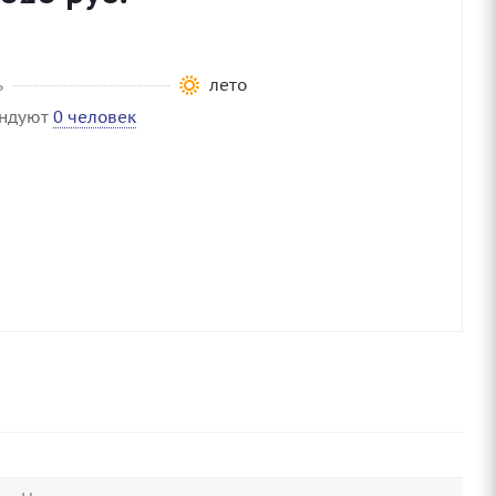
ь
лето
ендуют
0 человек