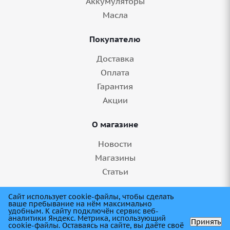
Аккумуляторы
Масла
Покупателю
Доставка
Оплата
Гарантия
Акции
О магазине
Новости
Магазины
Статьи
8 (845) 275-99-11
Сайт использует cookie-файлы, чтобы сделать
ваше пребывание на нём максимально
удобным. К cайту подключён сервис веб-
аналитики Яндекс. Метрика, использующий
Принять
cookie-файлы. Оставаясь на сайте, вы даёте своё