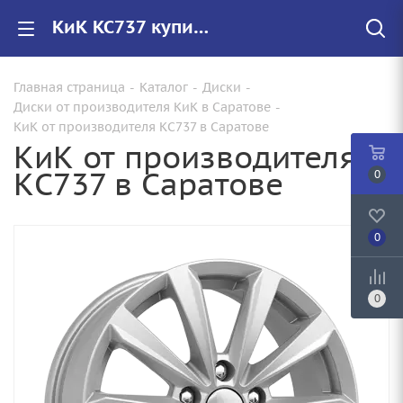
КиК КС737 купить в Саратове, низкие цены на автомобильные диски
Главная страница
-
Каталог
-
Диски
-
Диски от производителя КиК в Саратове
-
КиК от производителя КС737 в Саратове
КиК от производителя
КС737 в Саратове
0
0
0