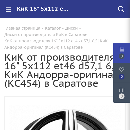
КиК 16" 5x112 et46 d57,1 6,5j КиК Андорра-оригинал (КС454) купить в Саратове, низкие цены на автомобильные диски
Главная страница
-
Каталог
-
Диски
-
Диски от производителя КиК в Саратове
-
КиК от производителя 16" 5x112 et46 d57,1 6,5j КиК
Андорра-оригинал (КС454) в Саратове
КиК от производителя
0
16" 5x112 et46 d57,1 6,5j
КиК Андорра-оригинал
0
(КС454) в Саратове
0