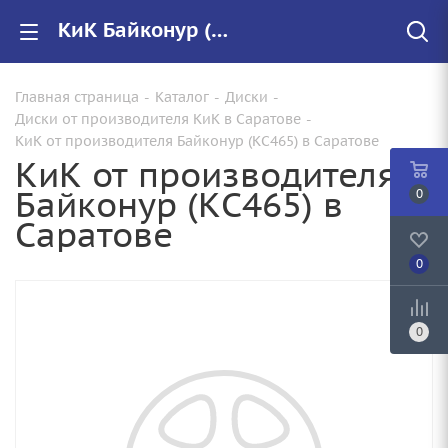
КиК Байконур (КС465) купить в Саратове, низкие цены на автомобильные диски
Главная страница
-
Каталог
-
Диски
-
Диски от производителя КиК в Саратове
-
КиК от производителя Байконур (КС465) в Саратове
КиК от производителя
Байконур (КС465) в
0
Саратове
0
0