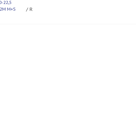
-22,5
/ R
152M M+S