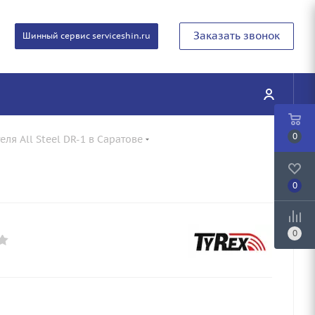
Заказать звонок
Шинный сервис serviceshin.ru
0
еля All Steel DR-1 в Саратове
0
0