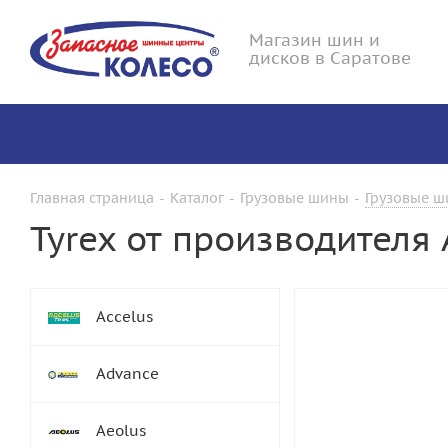
Магазин шин и
дисков в Саратове
Главная страница
-
Каталог
-
Грузовые шины
-
Грузовые ш
Tyrex от производителя A
Accelus
Advance
Aeolus