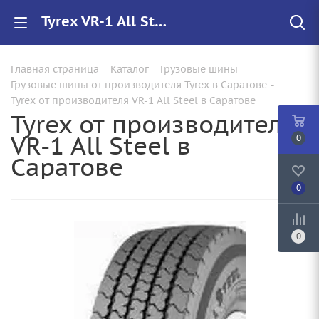
Tyrex VR-1 All Steel купить в Саратове, цены на резину VR-1 All Steel для грузовиков
Главная страница
-
Каталог
-
Грузовые шины
-
Грузовые шины от производителя Tyrex в Саратове
-
Tyrex от производителя VR-1 All Steel в Саратове
Tyrex от производителя
VR-1 All Steel в
0
Саратове
0
0