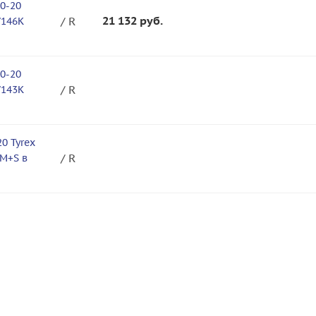
0-20
21 132
руб.
/ R
/146K
0-20
/ R
/143K
0 Tyrex
/ R
 M+S в