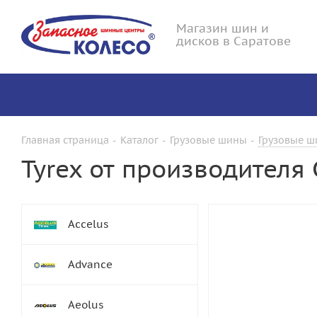
Магазин шин и
дисков в Саратове
Главная страница
-
Каталог
-
Грузовые шины
-
Грузовые ш
Tyrex от производителя
Accelus
Advance
Aeolus