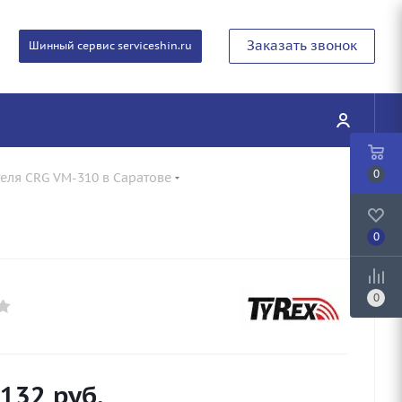
Заказать звонок
Шинный сервис serviceshin.ru
0
теля CRG VM-310 в Саратове
0
0
 132
руб.