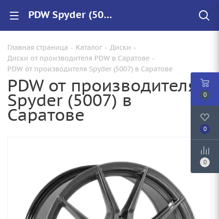
PDW Spyder (5007) купить в Саратове, низкие цены на автомобильные диски
Главная страница
-
Каталог
-
Диски
-
Диски от производителя PDW в Саратове
-
PDW от производителя Spyder (5007) в Саратове
PDW от производителя
Spyder (5007) в
0
Саратове
0
0