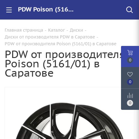
PDW Poison (5161/01) купить в Саратове, низкие цены на автомобильные диски
Главная страница
-
Каталог
-
Диски
-
Диски от производителя PDW в Саратове
-
PDW от производителя Poison (5161/01) в Саратове
PDW от производителя
Poison (5161/01) в
0
Саратове
0
0