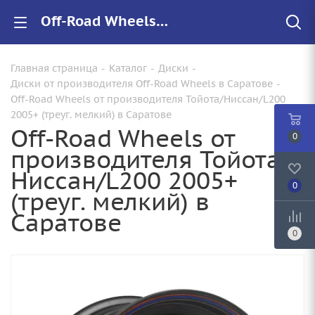
Off-Road Wheels Тойота/Ниссан/L200 2005+ (треуг. мелкий) купить в Саратове, низкие цены на автомобильные диски
Главная страница
-
Каталог
-
Диски
-
Диски от производителя Off-Road Wheels в Саратове
-
Off-Road Wheels от производителя Тойота/Ниссан/L200
2005+ (треуг. мелкий) в Саратове
Off-Road Wheels от
0
производителя Тойота/
Ниссан/L200 2005+
0
(треуг. мелкий) в
Саратове
0