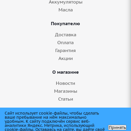
Аккумуляторы
Масла
Покупателю
Доставка
Оплата
Гарантия
Акции
О магазине
Новости
Магазины
Статьи
8 (845) 275-99-11
Сайт использует cookie-файлы, чтобы сделать
ваше пребывание на нём максимально
удобным. К cайту подключён сервис веб-
аналитики Яндекс. Метрика, использующий
Принять
cookie-файлы. Оставаясь на сайте, вы даёте своё