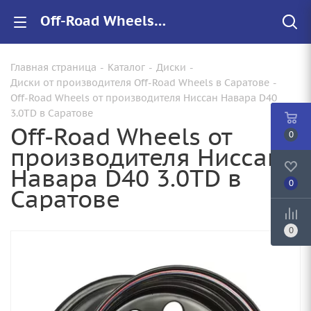
Off-Road Wheels Ниссан Навара D40 3.0TD купить в Саратове, низкие цены на автомобильные диски
Главная страница
-
Каталог
-
Диски
-
Диски от производителя Off-Road Wheels в Саратове
-
Off-Road Wheels от производителя Ниссан Навара D40
3.0TD в Саратове
Off-Road Wheels от
0
производителя Ниссан
Навара D40 3.0TD в
0
Саратове
0