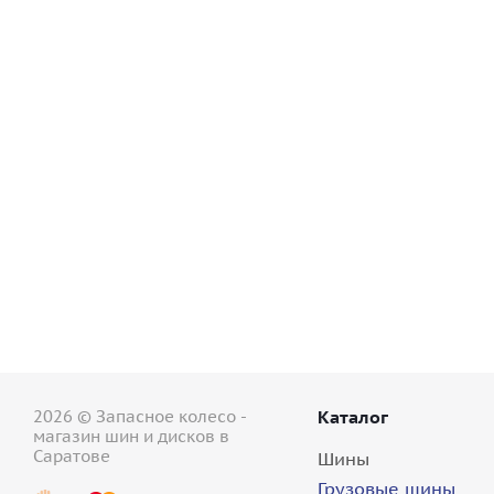
Грузовые шины 12,00/0-20 Blackhawk (Sailun Gro
8+ шт.
2026 © Запасное колесо -
Каталог
магазин шин и дисков в
Саратове
Шины
Грузовые шины