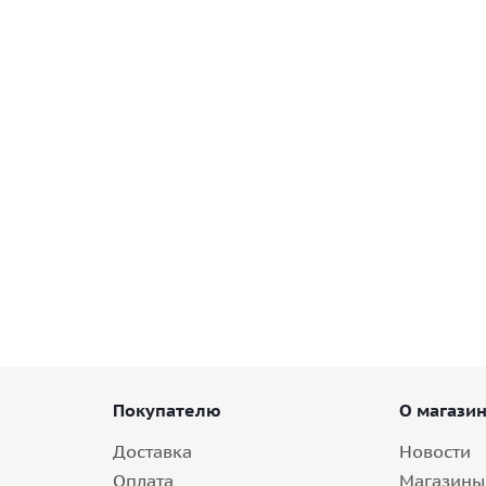
up Co., LTD) BAM01 158/155J M+S в Саратове
Покупателю
О магази
Доставка
Новости
Оплата
Магазины