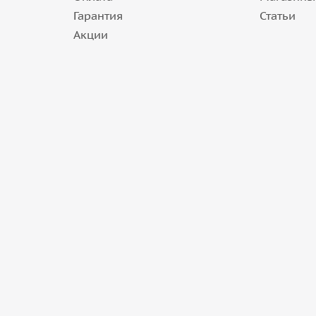
Гарантия
Статьи
Акции
0K M+S в Саратове
55J M+S в Саратове