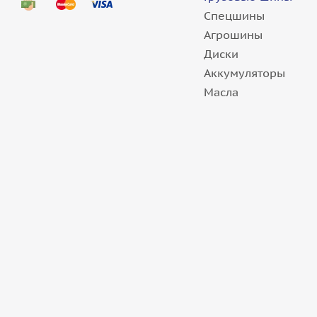
Спецшины
Агрошины
Грузовые шины 12,00/0-20 Kama NR 701 154/15
Диски
Аккумуляторы
Масла
3 шт.
Грузовые шины 12,00/0-20 Triangle TR663 158/1