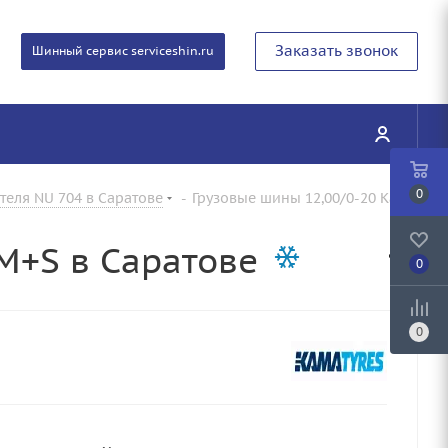
Заказать звонок
Шинный сервис serviceshin.ru
0
теля NU 704 в Саратове
-
Грузовые шины 12,00/0-20 Kama
M+S в Саратове
0
0