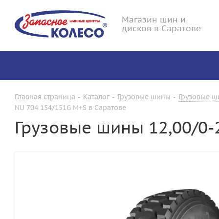
Магазин шин и
дисков в Саратове
Главная страница
-
Каталог
-
Грузовые шины
-
Грузовые ш
NU 704 154/151G M+S в Саратове
Грузовые шины 12,00/0-