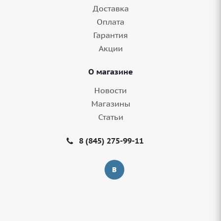
Доставка
3 шт.
Оплата
Гарантия
Акции
О магазине
Новости
Магазины
Статьи
8 (845) 275-99-11
Грузовые шины 12,00/0-20 Kama NU 704
154/151G M+S в Саратове
8+ шт.