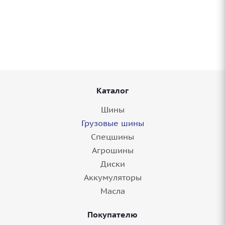
Грузовые шины 12,00/0-20 Blackhawk (Sailun
Group Co., LTD) BAM01 158/155J M+S в
Саратове
8+ шт.
Каталог
Шины
Грузовые шины
Спецшины
Агрошины
Диски
Аккумуляторы
Масла
Грузовые шины 12,00/0-20 Kama NR 701
154/150K M+S в Саратове
Покупателю