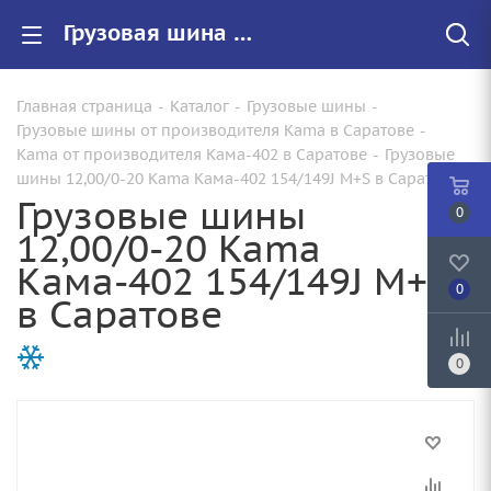
Грузовая шина 12,00/0-20 Kama Кама-402 154/149J M+S по цене от 21860.00 купить в Саратове с доставкой | Арт.:
Главная страница
-
Каталог
-
Грузовые шины
-
Грузовые шины от производителя Kama в Саратове
-
Kama от производителя Кама-402 в Саратове
-
Грузовые
шины 12,00/0-20 Kama Кама-402 154/149J M+S в Саратове
Грузовые шины
0
12,00/0-20 Kama
Кама-402 154/149J M+S
0
в Саратове
0