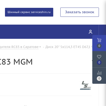
Заказать звонок
Шинный сервис serviceshin.ru
0
дителя RC83 в Саратове
-
Диск 20'' 5x114,3 ET45 D67,1 9,0J
RC83 MGM
0
0