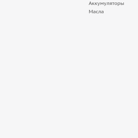
Аккумуляторы
Масла
8+ шт.
Диск 20'' 5x114,3 ET40 D67,1 9,0J LS FlowFormin
8+ шт.