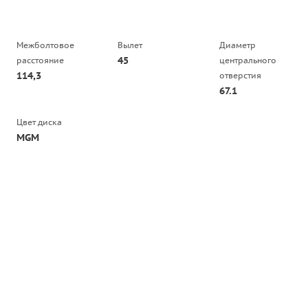
Межболтовое
Вылет
Диаметр
45
расстояние
центрального
114,3
отверстия
67.1
Цвет диска
MGM