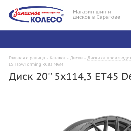
Магазин шин и
дисков в Саратове
Главная страница
-
Каталог
-
Диски
-
Диски от производит
LS FlowForming RC83 MGM
Диск 20'' 5x114,3 ET45 