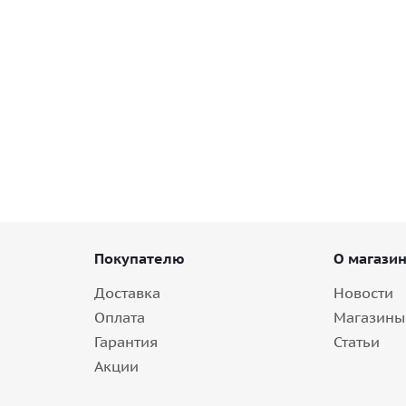
Диск 20'' 5x114,3 ET34 D64,1 9,0J Replay TS6 BK
8+ шт.
Покупателю
О магази
Доставка
Новости
Оплата
Магазины
Гарантия
Статьи
Акции
F