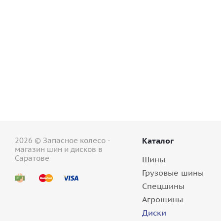
Диск 20'' 5x114,3 ET34 D64,1 9,0J Replay TS5 GM
8+ шт.
2026 © Запасное колесо -
Каталог
магазин шин и дисков в
Саратове
Шины
Грузовые шины
Спецшины
Агрошины
Диск 20'' 5x114,3 ET34 D64,1 9,0J Replay TS7 BK
Диски