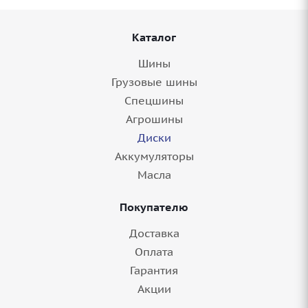
Каталог
Шины
Грузовые шины
Спецшины
Агрошины
Диски
Диск 20'' 5x130 ET45 D71,6 9,0J LS
Аккумуляторы
FlowForming RC71 MGMF
Масла
Покупателю
8+ шт.
Доставка
Оплата
Гарантия
Акции