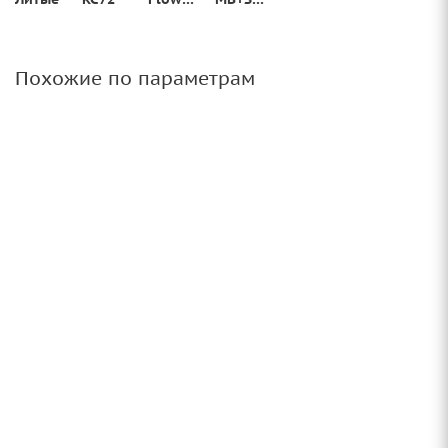
Похожие по параметрам
Диск 20'' 5x130 ET45 D71,6 9,0J LS 1343 GM
8+ шт.