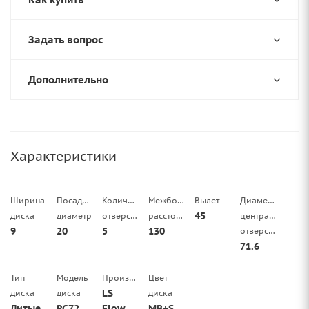
Задать вопрос
Дополнительно
Характеристики
Ширина
Посадочный
Количество
Межболтовое
Вылет
Диаметр
45
диска
диаметр
отверстий
расстояние
центрального
9
20
5
130
отверстия
71.6
Тип
Модель
Производитель
Цвет
LS
диска
диска
диска
Литые
RC72
FlowForming
MB+SSF