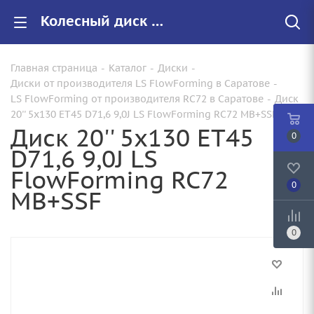
Колесный диск 20'' 5x130 ET45 D71,6 9,0J LS FlowForming RC72 MB+SSF Арт. WHS527624 купить в Саратове с доставкой - Запасное колесо
Главная страница
-
Каталог
-
Диски
-
Диски от производителя LS FlowForming в Саратове
-
LS FlowForming от производителя RC72 в Саратове
-
Диск
20'' 5x130 ET45 D71,6 9,0J LS FlowForming RC72 MB+SSF
Диск 20'' 5x130 ET45
0
D71,6 9,0J LS
FlowForming RC72
0
MB+SSF
0