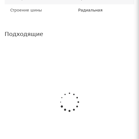
Строение шины
Радиальная
Подходящие
Грузовые шины 215/75R17,5 Нижнекамский
ШЗ NT-202 Kama All Steel 135/133 TL в
Саратове