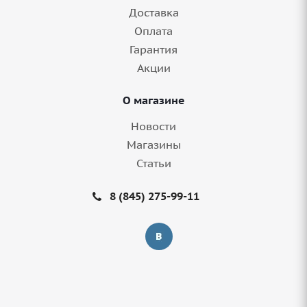
8+ шт.
Доставка
Оплата
Гарантия
Акции
О магазине
Новости
Магазины
Статьи
Грузовые шины 385/65R22,5 Sailun SFR1 164
8 (845) 275-99-11
20сл TL в Саратове
8+ шт.