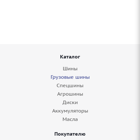
Грузовые шины 385/65R22,5 Sailun SFR1 164
20сл TL в Саратове
Нет в наличии
Каталог
Шины
Грузовые шины
Спецшины
Агрошины
Диски
Аккумуляторы
Грузовые шины 385/65R22,5 Нижнекамский
Масла
ШЗ NF-202 Kama All Steel 160 TL в Саратове
Покупателю