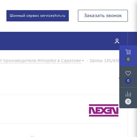
Заказать звонок
Шинный сервис serviceshin.ru
0
 производителя Winspike в Саратове
-
Шины 185/65R15
0
0