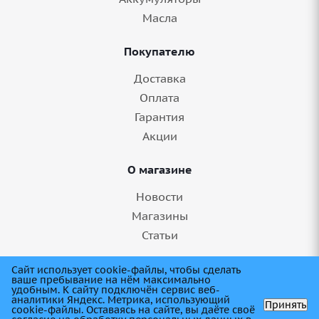
Масла
Покупателю
Доставка
Оплата
Гарантия
Акции
О магазине
Новости
Магазины
Статьи
8 (845) 275-99-11
Сайт использует cookie-файлы, чтобы сделать
ваше пребывание на нём максимально
удобным. К cайту подключён сервис веб-
аналитики Яндекс. Метрика, использующий
Принять
cookie-файлы. Оставаясь на сайте, вы даёте своё