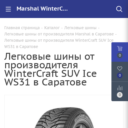
Marshal WinterCraft SUV Ice WS31 купить в Саратове, цены на резину WinterCraft SUV Ice WS31 для авто
Главная страница
-
Каталог
-
Легковые шины
-
Легковые шины от производителя Marshal в Саратове
-
Легковые шины от производителя WinterCraft SUV Ice
WS31 в Саратове
Легковые шины от
0
производителя
WinterCraft SUV Ice
0
WS31 в Саратове
0