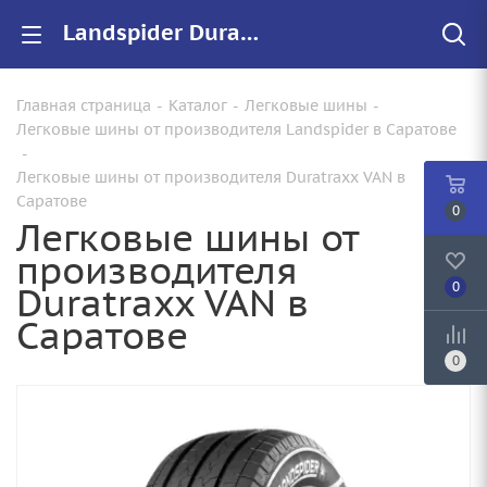
Landspider Duratraxx VAN купить в Саратове, цены на резину Duratraxx VAN для авто
Главная страница
-
Каталог
-
Легковые шины
-
Легковые шины от производителя Landspider в Саратове
-
Легковые шины от производителя Duratraxx VAN в
Саратове
0
Легковые шины от
производителя
Duratraxx VAN в
0
Саратове
0