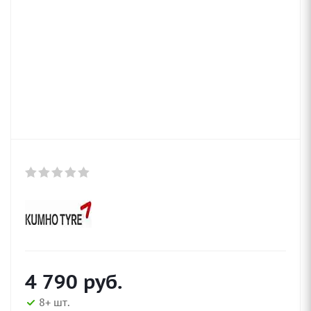
4 790
руб.
8+ шт.