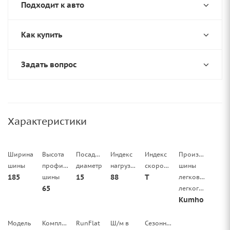
Подходит к авто
Как купить
Задать вопрос
Характеристики
Ширина
Высота
Посадочный
Индекс
Индекс
Производитель
шины
профиля
диаметр
нагрузки
скорости
шины
185
15
88
T
шины
легковой/
65
легкогрузовой
Kumho
Модель
Комплектация
RunFlat
Ш/м в
Сезонность