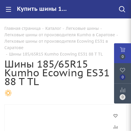
Купить шины 185/65R15 Kumho Ecowing ES31 88 T TL |Арт.2232153 по цене от 4790.00 руб. в Саратове с доставкой
Главная страница
-
Каталог
-
Легковые шины
-
Легковые шины от производителя Kumho в Саратове
-
Легковые шины от производителя Ecowing ES31 в
Саратове
-
Шины 185/65R15 Kumho Ecowing ES31 88 T TL
0
Шины 185/65R15
Kumho Ecowing ES31
88 T TL
0
0