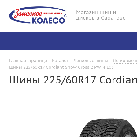
Магазин шин и
дисков в Саратове
Главная страница
-
Каталог
-
Легковые шины
-
Легковые ш
Шины 225/60R17 Cordiant Snow Cross 2 PW-4 103T
Шины 225/60R17 Cordian