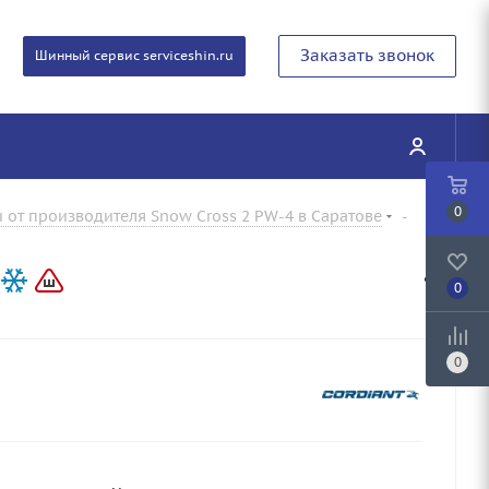
Заказать звонок
Шинный сервис serviceshin.ru
0
от производителя Snow Cross 2 PW-4 в Саратове
-
0
0