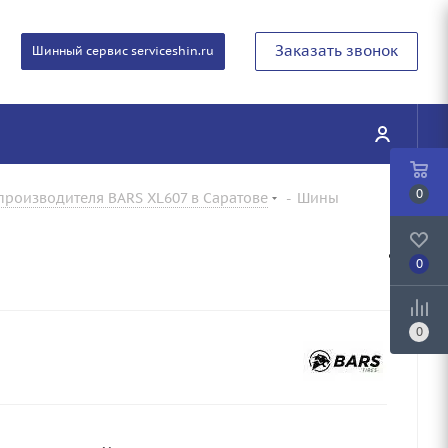
Заказать звонок
Шинный сервис serviceshin.ru
0
производителя BARS XL607 в Саратове
-
Шины
0
0