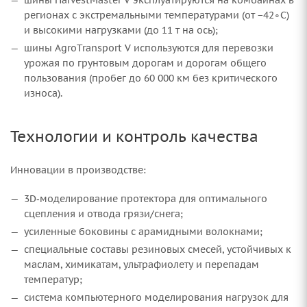
шины HarvestMaster V эксплуатируются на комбайнах в
регионах с экстремальными температурами (от −42∘C)
и высокими нагрузками (до 11 т на ось);
шины AgroTransport V используются для перевозки
урожая по грунтовым дорогам и дорогам общего
пользования (пробег до 60 000 км без критического
износа).
Технологии и контроль качества
Инновации в производстве:
3D‑моделирование протектора для оптимального
сцепления и отвода грязи/снега;
усиленные боковины с арамидными волокнами;
специальные составы резиновых смесей, устойчивых к
маслам, химикатам, ультрафиолету и перепадам
температур;
система компьютерного моделирования нагрузок для