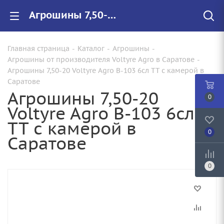
Агрошины 7,50-20 Voltyre Agro В-103 6сл TT с камерой купить в Саратове по цене от 10 290 руб. с доставкой. Арт.: 86565326
Главная страница
-
Каталог
-
Агрошины
-
Агрошины от производителя Voltyre Agro в Саратове
-
Агрошины 7,50-20 Voltyre Agro В-103 6сл TT с камерой в
Саратове
Агрошины 7,50-20
0
Voltyre Agro В-103 6сл
TT с камерой в
0
Саратове
0