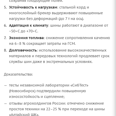
сохраняя плодородие полей.
Устойчивость к нагрузкам
: стальной корд и
многослойный брекер выдерживают повышенные
нагрузки без деформаций (до 7 т на ось).
Адаптация к климату
: шины работают в диапазоне от
−50∘C до +70∘C.
Экономия топлива
: снижение сопротивления качению
на 6–8 % сокращает затраты на ГСМ.
Долговечность
: использование высококачественных
материалов и передовых технологий продлевает срок
службы шин даже в экстремальных условиях.
Доказательства:
тесты независимой лаборатории «СибТест»
(Новосибирск) подтвердили повышенную
износостойкость и сцепление;
отзывы агрохолдингов России: отмечено снижение
простоя техники на 22–25 % при переходе на шины
«Алтайский ШК».