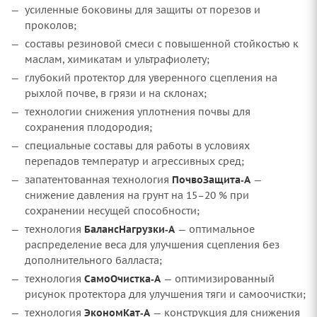
усиленные боковины для защиты от порезов и
проколов;
составы резиновой смеси с повышенной стойкостью к
маслам, химикатам и ультрафиолету;
глубокий протектор для уверенного сцепления на
рыхлой почве, в грязи и на склонах;
технологии снижения уплотнения почвы для
сохранения плодородия;
специальные составы для работы в условиях
перепадов температур и агрессивных сред;
запатентованная технология
ПочвоЗащита‑А
—
снижение давления на грунт на 15–20 % при
сохранении несущей способности;
технология
БалансНагрузки‑А
— оптимальное
распределение веса для улучшения сцепления без
дополнительного балласта;
технология
СамоОчистка‑А
— оптимизированный
рисунок протектора для улучшения тяги и самоочистки;
технология
ЭкономКат‑А
— конструкция для снижения