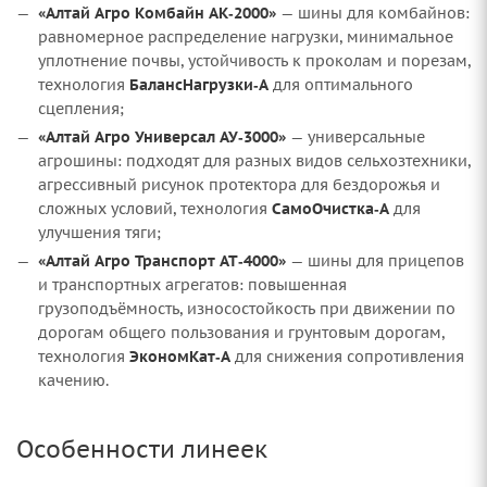
«Алтай Агро Комбайн АК‑2000»
— шины для комбайнов:
равномерное распределение нагрузки, минимальное
уплотнение почвы, устойчивость к проколам и порезам,
технология
БалансНагрузки‑А
для оптимального
сцепления;
«Алтай Агро Универсал АУ‑3000»
— универсальные
агрошины: подходят для разных видов сельхозтехники,
агрессивный рисунок протектора для бездорожья и
сложных условий, технология
СамоОчистка‑А
для
улучшения тяги;
«Алтай Агро Транспорт АТ‑4000»
— шины для прицепов
и транспортных агрегатов: повышенная
грузоподъёмность, износостойкость при движении по
дорогам общего пользования и грунтовым дорогам,
технология
ЭкономКат‑А
для снижения сопротивления
качению.
Особенности линеек