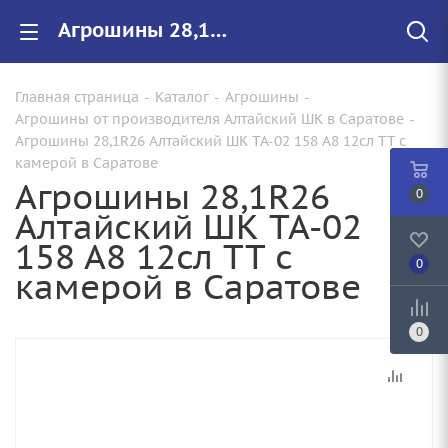
Агрошины 28,1R26 Алтайский ШК TA-02 158 A8 12сл TT с камерой купить в Саратове по цене от 94 890 руб. с доставкой. Арт.:
Главная страница
-
Каталог
-
Агрошины
-
Агрошины от производителя Алтайский ШК в Саратове
-
Агрошины 28,1R26 Алтайский ШК TA-02 158 A8 12сл TT с
камерой в Саратове
Агрошины 28,1R26
0
Алтайский ШК TA-02
158 A8 12сл TT с
0
камерой в Саратове
0