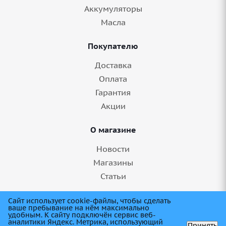
Аккумуляторы
Масла
Покупателю
Доставка
Оплата
Гарантия
Акции
О магазине
Новости
Магазины
Статьи
8 (845) 275-99-11
Сайт использует cookie-файлы, чтобы сделать
ваше пребывание на нём максимально
удобным. К cайту подключён сервис веб-
аналитики Яндекс. Метрика, использующий
Принять