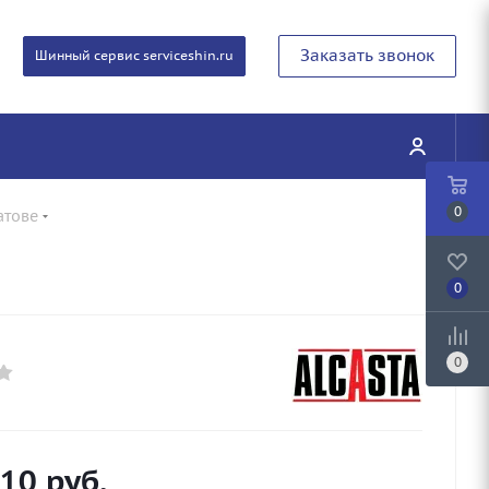
Заказать звонок
Шинный сервис serviceshin.ru
0
атове
0
0
310
руб.