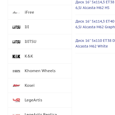
Диск 16'' 5x114,3 ET38
6,5J Alcasta M62 HS
iFree
Диск 16'' 5x114,3 ET40
IJI
6,5J Alcasta M62 Graph
Диск 16'' 5x110 ET38 D
IJITSU
Alcasta M62 White
K&K
Khomen Wheels
Kosei
LegeArtis
LegeArtis Replica