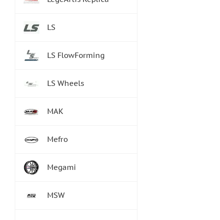
LS
LS FlowForming
LS Wheels
MAK
Mefro
Megami
MSW