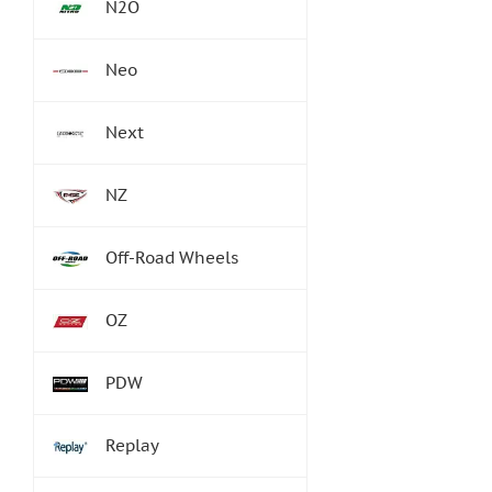
N2O
Neo
Next
NZ
Off-Road Wheels
OZ
PDW
Replay