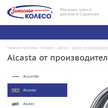
Магазин шин и
дисков в Саратове
Главная страница
-
Каталог
-
Диски
-
Диски от производит
Alcasta от производите
Accuride
Alcasta
Alutec