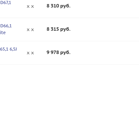
 D67,1
8 310
руб.
x x
 D66,1
8 315
руб.
x x
ite
65,1 6,5J
9 978
руб.
x x