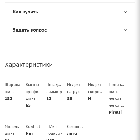
Как купить
Задать вопрос
Характеристики
Ширина
Высота
Посадочный
Индекс
Индекс
Производитель
шины
профиля
диаметр
нагрузки
скорости
шины
185
15
88
H
шины
легковой/
65
легкогрузовой
Pirelli
Модель
RunFlat
Ш/м в
Сезонность
Нет
лето
шины
подарок